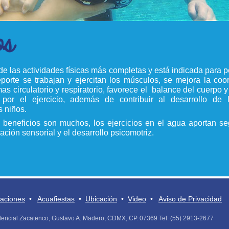
de las actividades físicas más completas y está indicada para 
porte se trabajan y ejercitan los músculos, se mejora la coo
mas circulatorio y respiratorio, favorece el balance del cuerpo y
o por el ejercicio, además de contribuir al desarrollo de
s niños.
 beneficios son muchos, los ejercicios en el agua aportan se
ación sensorial y el desarrollo psicomotriz.
laciones
•
Acuafiestas
•
Ubicación
•
Video
•
Aviso de Privacidad
encial Zacatenco, Gustavo A. Madero, CDMX, CP. 07369 Tel. (55) 2913-2677