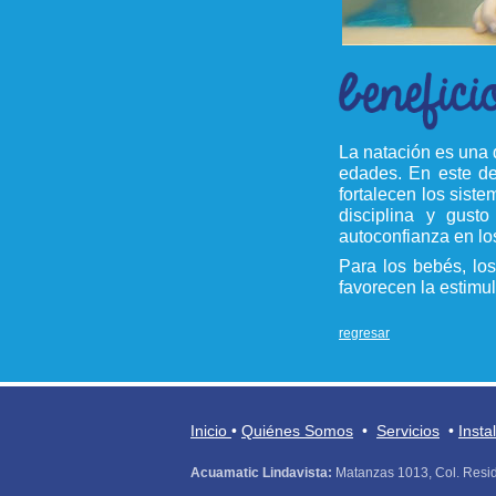
La natación es una 
edades. En este de
fortalecen los siste
disciplina y gust
autoconfianza en lo
Para los bebés, los
favorecen la estimul
regresar
Inicio
•
Quiénes Somos
•
Servicios
•
Insta
Acuamatic Lindavista:
Matanzas 1013, Col. Resid